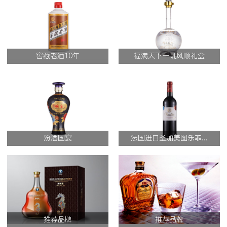
窖藏老酒10年
福满天下一帆风顺礼盒
汾酒国宴
法国进口圣加美图乐菲...
推荐品牌
推荐品牌